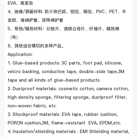
EVA、高发泡
4、绝缘/屏蔽材料: 防火快巴纸、铝箔、铜箔、PVC、PET、牛
皮纸、海绵护套、珍珠棉护套
5、导热/隔热材料：矽胶片、透明云母片、纤维片、隔热棉
（布）
6、其他适合模切的多种产品。
Application:
1. Glue-based products: 3C parts, foot pad, silicone,
velcro backing, conductive tape, double-side tape,3M
tape and all kinds of glue-based products.
2. Dustproof materials: cosmetic cotton, camera cotton,
high density sponge, filtering sponge, dustproof filter,
non-woven fabric, etc.
3. Shockproof materials: EVA tape, rubber cushion,
PORON cushion,3M, flame-resistant EVA, EPDM,etc.
4. Insulation/shielding materials : EMI Shielding material,